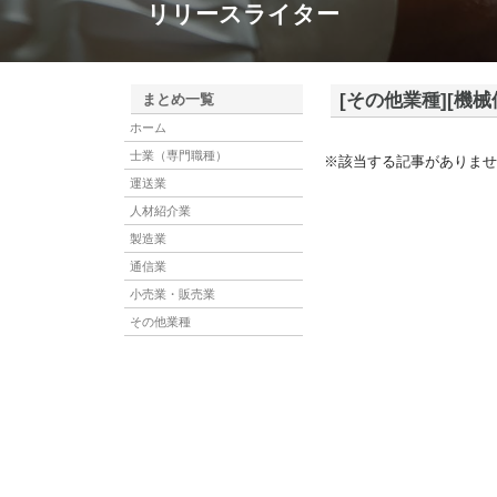
リリースライター
[その他業種][機械
まとめ一覧
ホーム
士業（専門職種）
※該当する記事がありませ
運送業
人材紹介業
製造業
通信業
小売業・販売業
その他業種