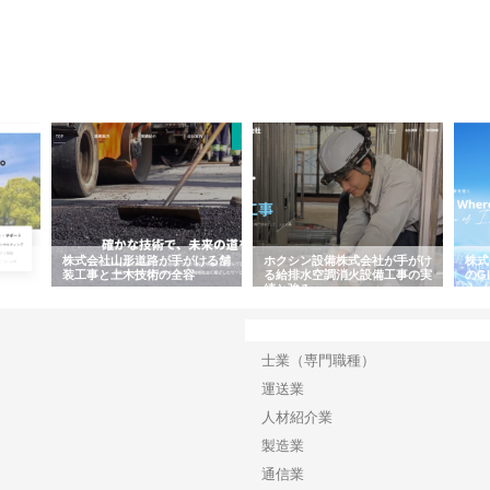
容と強
株式会社山形道路が手がける舗
ホクシン設備株式会社が手がけ
株式
装工事と土木技術の全容
る給排水空調消火設備工事の実
のG
績と強み
入メ
カテゴリー
士業（専門職種）
運送業
人材紹介業
製造業
通信業