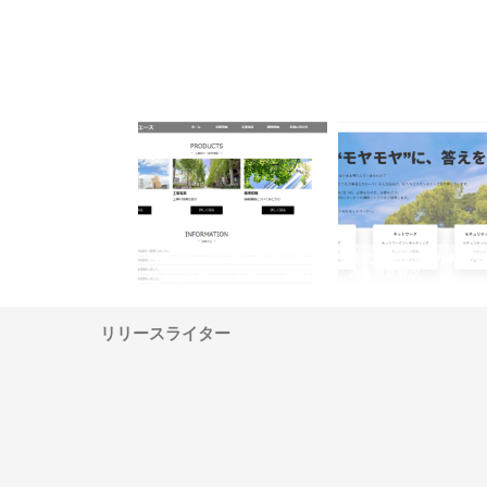
ナツハラが建設と鋲螺
株式会社メタルエースの企業サ
株式会社ＣＳＡの事業内
暮らしを支える理由
イトが提供する充実した情報内
みを徹底解説
容とは
リリースライター