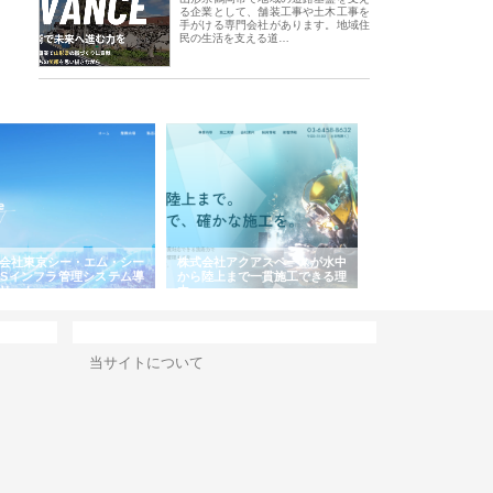
る企業として、舗装工事や土木工事を
手がける専門会社があります。地域住
民の生活を支える道…
会社東京シー・エム・シー
株式会社アクアスペースが水中
株式会社地盤調査事
ISインフラ管理システム導
から陸上まで一貫施工できる理
れ続ける理由と建設
リット
由
強み
サイト情報
当サイトについて