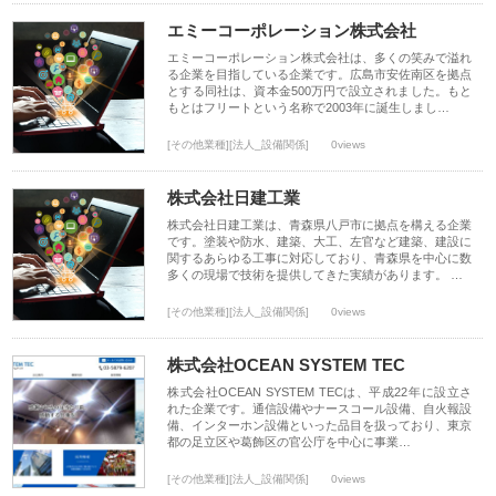
エミーコーポレーション株式会社
エミーコーポレーション株式会社は、多くの笑みで溢れ
る企業を目指している企業です。広島市安佐南区を拠点
とする同社は、資本金500万円で設立されました。もと
もとはフリートという名称で2003年に誕生しまし…
[その他業種][法人_設備関係]
0views
株式会社日建工業
株式会社日建工業は、青森県八戸市に拠点を構える企業
です。塗装や防水、建築、大工、左官など建築、建設に
関するあらゆる工事に対応しており、青森県を中心に数
多くの現場で技術を提供してきた実績があります。 …
[その他業種][法人_設備関係]
0views
株式会社OCEAN SYSTEM TEC
株式会社OCEAN SYSTEM TECは、平成22年に設立さ
れた企業です。通信設備やナースコール設備、自火報設
備、インターホン設備といった品目を扱っており、東京
都の足立区や葛飾区の官公庁を中心に事業…
[その他業種][法人_設備関係]
0views