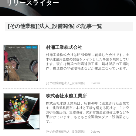
リリースライター
[その他業種][法人_設備関係] の記事一覧
村瀬工業株式会社
村瀬工業株式会社は昭和40年に創業した会社です。土
木や建築用金物の製造をメインとした事業を展開してい
ます。現在は橋梁の耐震補強工事、鋼材製品の工場制
作、構造物の非破壊検査などが主流になっています。
…
[その他業種][法人_設備関係]
0views
株式会社水越工業所
株式会社水越工業所は、昭和49年に設立された企業で
す。北海道札幌市に本社と工場を構える同社は、主に空
調や換気設備、集塵設備、局所排気装置設備工事などを
手掛けています。もともと空調換気ダクト設備業とし
て…
[その他業種][法人_設備関係]
0views