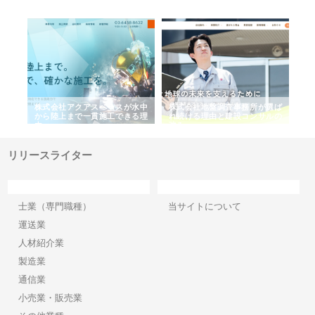
シー
株式会社アクアスペースが水中
株式会社地盤調査事務所が選ば
株
ム導
から陸上まで一貫施工できる理
れ続ける理由と建設コンサルの
ス
由
強み
リリースライター
カテゴリー
サイト情報
士業（専門職種）
当サイトについて
運送業
人材紹介業
製造業
通信業
小売業・販売業