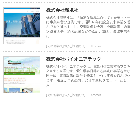
株式会社環境社
株式会社環境社は、「快適な環境に向けて」をモットー
に事業を営む企業です。昭和49年に設立以来事業を営
んできた同社は、主に空調設備や冷凍、冷蔵設備、給排
水設備工事、消化設備などの設計、施工、管理事業を
お…
[その他業種][法人_設備関係]
0views
株式会社パイオニアテック
株式会社パイオニアテックは、電気設備に関するプロを
公言する企業です。愛知県春日井市を拠点に事業を営む
同社は、電気設備の設計や施工を中心に事業を営んでい
ます。迅速かつ高品質、安価で親切をモットーとし、
大…
[その他業種][法人_設備関係]
0views